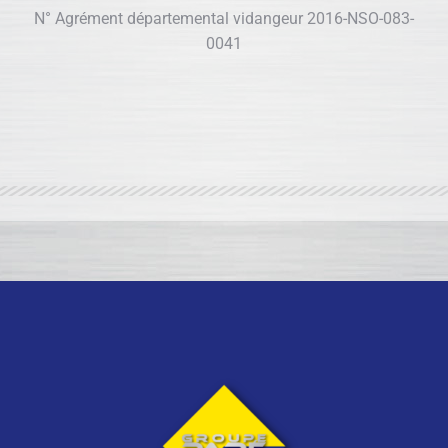
N° Agrément départemental vidangeur 2016-NSO-083-
0041