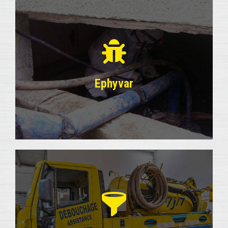
Le Groupe Paré
vous accueille à Six-Fours-les-Plages, dans la zone
d’activités de la Millonne, près de Toulon dans le
Var. Notre entreprise familiale créée en 1981 avec
une première enseigne Ephyvar s'est rapidement
développée et s’est agrandie pour donner
naissance à deux nouvelles entités en 1993 :
Ephyvar
Débouchage-Assistance et Eurobox.
EN SAVOIR PLUS
Ephyvar
Vous êtes gêné par des insectes ou des rongeurs
nuisibles : faites appel à Ephyvar, pour un
traitement 3D (Désinfection + Dératisation +
Désinsectisation). De plus, nous pouvons
entretenir vide-ordures ou VMC sanitaire, avec un