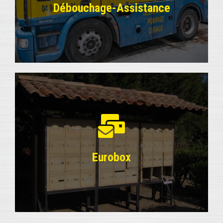
diagnostic mauvaises odeurs et un ramonage de
Débouchage-Assistance
conduits.
EN SAVOIR PLUS
Débouchage-Assistance
Nous nous déplaçons rapidement pour le
dépannage de votre plomberie, ainsi que pour des
travaux d’assainissement, avec une inspection
vidéo et radiodétection, et pour la recherche de
fuites (y compris piscines) et des réparations.
EN SAVOIR PLUS
Eurobox