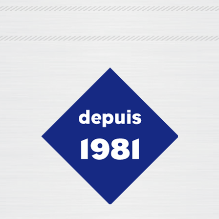
Eurobox
propose l’installation de boîtes aux lettres
normalisées pour l’habitat collectif, ou encore la
gravure de plaques nominatives.
EN SAVOIR PLUS