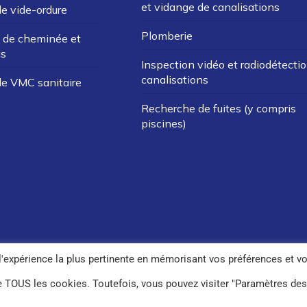
et vidange de canalisations
de vide-ordure
Plomberie
de cheminée et
is
Inspection vidéo et radiodétecti
canalisations
de VMC sanitaire
Recherche de fuites (y compris
piscines)
 l'expérience la plus pertinente en mémorisant vos préférences et v
Réalisation
A3R
 de TOUS les cookies. Toutefois, vous pouvez visiter "Paramètres des