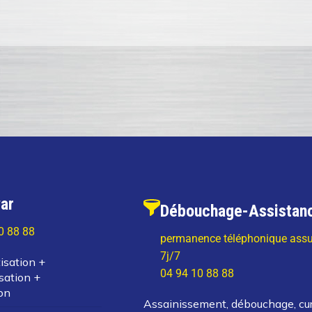
ar
Débouchage-Assistan
0 88 88
permanence téléphonique assu
7j/7
isation +
04 94 10 88 88
sation +
on
Assainissement, débouchage, cu