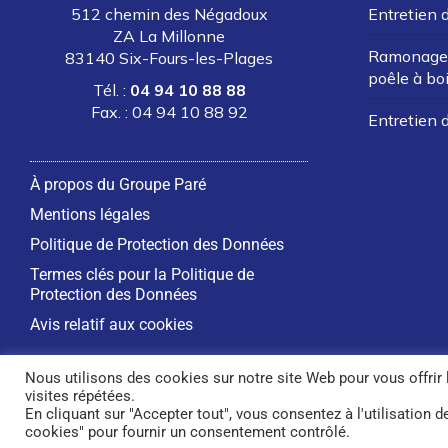
512 chemin des Négadoux
Entretien 
ZA La Millonne
Ramonage 
83140 Six-Fours-les-Plages
poêle à bo
Tél. :
04 94 10 88 88
Fax. : 04 94 10 88 92
Entretien 
À propos du Groupe Paré
Mentions légales
Politique de Protection des Données
Termes clés pour la Politique de
Protection des Données
Avis relatif aux cookies
Nous utilisons des cookies sur notre site Web pour vous offrir
visites répétées.
© Groupe Paré – 2022
Designed by
Stéphane Bergero
En cliquant sur "Accepter tout", vous consentez à l'utilisation
cookies" pour fournir un consentement contrôlé.