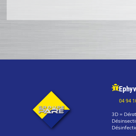
Ephyv
04 94 1
3D = Dérat
Désinsecti
Désinfecti