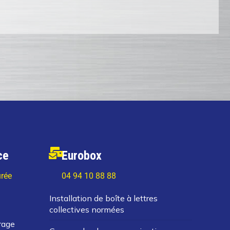
ce
Eurobox
rée
04 94 10 88 88
Installation de boîte à lettres
collectives normées
rage