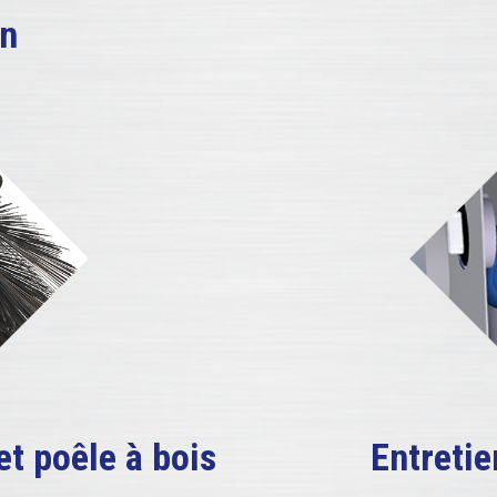
on
t poêle à bois
Entretie