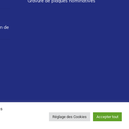
Gravure de plaques nominatives
on de
os
Réglage des Cookies
Accepter tout